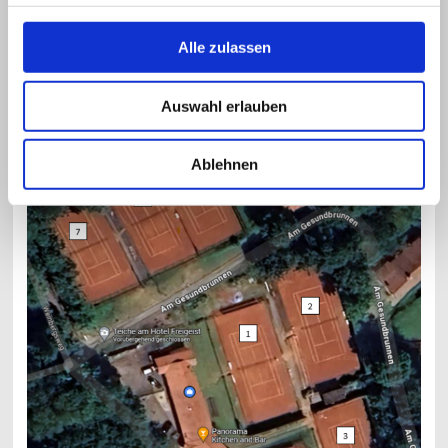
Zugang zu einem neuen Tenniserlebnis.
Alle zulassen
zur Onlinebuchung
Auswahl erlauben
Ablehnen