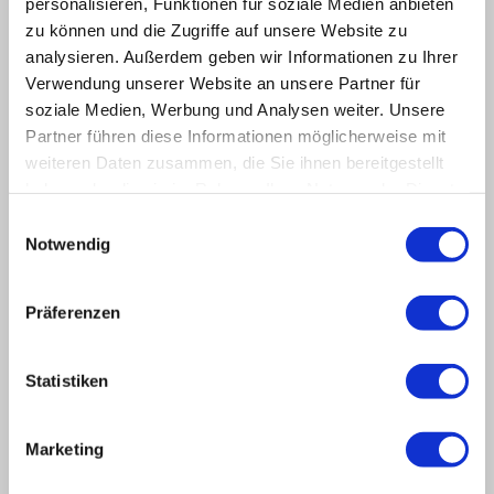
personalisieren, Funktionen für soziale Medien anbieten
zu können und die Zugriffe auf unsere Website zu
analysieren. Außerdem geben wir Informationen zu Ihrer
Verwendung unserer Website an unsere Partner für
soziale Medien, Werbung und Analysen weiter. Unsere
Partner führen diese Informationen möglicherweise mit
weiteren Daten zusammen, die Sie ihnen bereitgestellt
haben oder die sie im Rahmen Ihrer Nutzung der Dienste
gesammelt haben.
Einwilligungsauswahl
Notwendig
Präferenzen
Unsere Anlage von oben
Statistiken
Platz 1 verfügt über eine Wingflied - Anlage
Marketing
Was früher Offline-Plätze waren, sind heute
hybride Center Courts. Wingfield trackt alle
Facetten deines Games und eröffnet dir den