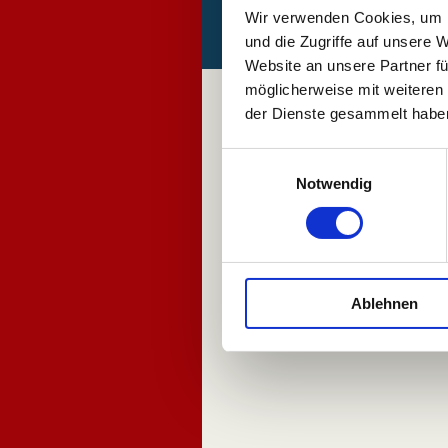
Wir verwenden Cookies, um I
IMPRESSUM
und die Zugriffe auf unsere 
Website an unsere Partner fü
möglicherweise mit weiteren
Herzlich Willkommen in NORTHEIM:
der Dienste gesammelt habe
Die nächsten Termine:
Einwilligungsauswahl
Notwendig
- Punktspiele Jugend / Herren (siehe Rubrik
Mannschaften)
Ablehnen